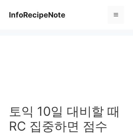
컨
텐
InfoRecipeNote
메
츠
로
뉴
건
너
뛰
기
토익 10일 대비할 때
RC 집중하면 점수